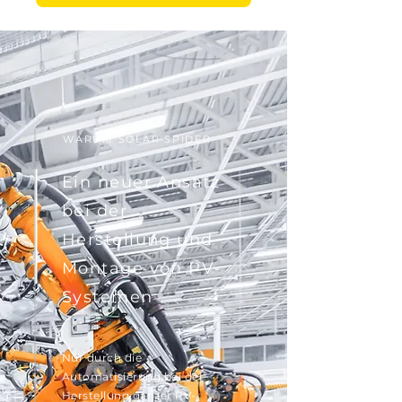
WARUM SOLAR SPIDER
Ein neuer Ansatz
bei der
Herstellung und
Montage von PV-
Systemen
Nur durch die
Automatisierung bei der
Herstellung ganzer PV-