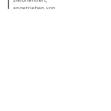
zielorientiert,
angetrieben von
unserer Vision
Peter