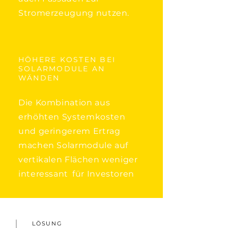
Stromerzeugung nutzen.
HÖHERE KOSTEN BEI
SOLARMODULE AN
WÄNDEN
Die Kombination aus
erhöhten Systemkosten
und geringerem Ertrag
machen Solarmodule auf
vertikalen Flächen weniger
interessant
für Investoren
LÖSUNG