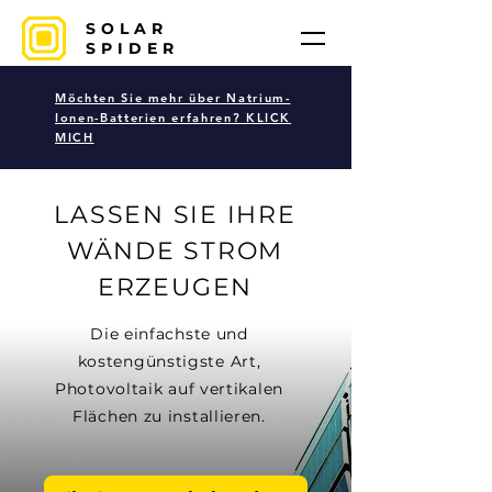
SOLAR
SPIDER
Möchten Sie mehr über Natrium-
Ionen-Batterien erfahren? KLICK
MICH
LASSEN SIE IHRE
WÄNDE STROM
ERZEUGEN
Die einfachste und
kostengünstigste Art,
Photovoltaik auf vertikalen
Flächen zu installieren.