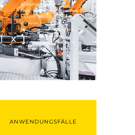
Systeme können die
Systemkosten weiter gesenkt
werden. SOLAR SPIDER hat
ein neues flexibles
Montagesystem entwickelt,
das die automatisierte
Vorfertigung und die rasche
Montage von ganzen PV-
Systemen ermöglicht.
ANWENDUNGSFÄLLE